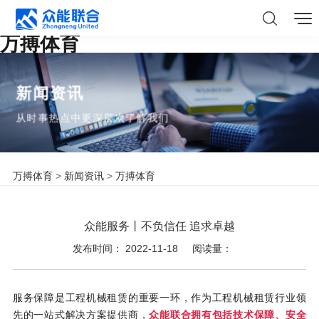
万搏体育
新闻资讯
从时事热点中更深层次了解我们
万搏体育
>
新闻资讯
>
万搏体育
众能服务丨不负信任 追求卓越
发布时间： 2022-11-18
阅读量：
服务保障是工程机械租赁的重要一环，作为工程机械租赁行业领
先的一站式解决方案提供商，
众能联合拥有包括技术保障、安全