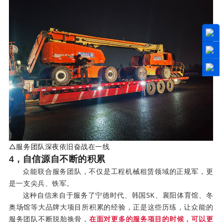
△服务团队深夜依旧奋战在一线
自信源自不断的积累
4，
众能联合服务团队，不仅是工程机械租赁领域的正规军，更
是一支尖兵、铁军。
这种自信来自于服务了宁德时代、韩国SK、襄阳体育馆、冬
奥场馆等大品牌大项目所积累的经验，正是这些历练，让众能的
服务团队不断脱胎换骨，
在面对更多的服务项目的时候，可以更