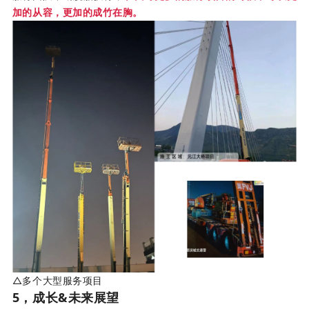
加的从容，更加的成竹在胸。
△多个大型服务项目
5，
成长&未来展望