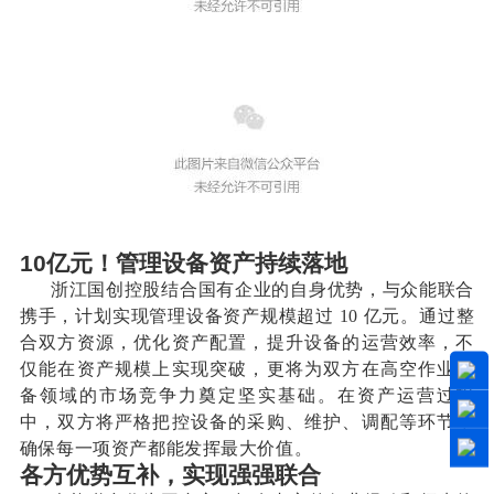
10亿元！管理设备资产持续落地
浙江国创控股结合国有企业的自身优势，与众能联合
携手，计划实现管理设备资产规模超过
10 亿元。通过整
合双方资源，优化资产配置，提升设备的运营效率，不
仅能在资产规模上实现突破，更将为双方在高空作业设
备领域的市场竞争力奠定坚实基础。在资产运营过程
中，双方将严格把控设备的采购、维护、调配等环节，
确保每一项资产都能发挥最大价值。
各方优势互补，实现强强联合