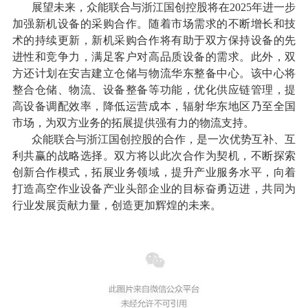
展望未来，众能联合与浙江国创控股将在
2025年进一步
加强新机设备的采购合作。随着市场需求的不断增长和技
术的持续更新，新机采购合作将有助于双方保持设备的先
进性和竞争力，满足客户对高品质设备的需求。此外，双
方还计划在安吉建立仓储与物流华东整备中心。该中心将
整合仓储、物流、设备整备等功能，优化供应链管理，提
高设备调配效率，降低运营成本，辐射华东地区乃至全国
市场，为双方业务的拓展提供强有力的物流支持。
众能联合与浙江国创控股的合作，是一次优势互补、互
利共赢的战略选择。双方将以此次合作为契机，不断探索
创新合作模式，拓展业务领域，提升产业服务水平，向着
打造高空作业设备产业头部企业的目标奋勇迈进，共同为
行业发展贡献力量，创造更加辉煌的未来。