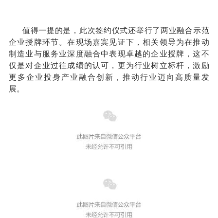
值得一提的是，此次签约仪式还举行了两业融合示范
企业授牌环节。
在现场嘉宾见证下，相关领导为在推动
制造业与服务业深度融合中表现卓越的企业授牌，这不
仅是对企业过往成绩的认可，更为行业树立标杆，激励
更多企业投身产业融合创新，推动行业迈向高质量发
展。