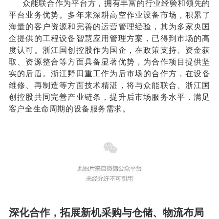
众能联合作为平台方，拥有丰富的行业经验和领先的
平台业务优势。
多年来深耕高空作业设备市场，积累了
海量的客户资源和完善的运营管理经验，其为多家央国
企提供的工程设备智慧应用管理方案，已得到市场的高
度认可。
浙江国创控股作为国企，在政策支持、资金获
取、资源整合等方面具备显著优势，为合作项目提供坚
实的后盾。
浙江野田重工作为后市场的合作方，在设备
维修、再制造等方面技术精湛，将与众能联合、浙江国
创控股共同完善产业链条，提升后市场服务水平，满足
客户全生命周期的设备服务需求。
深化合作，拓展新机采购与仓储、物流布局