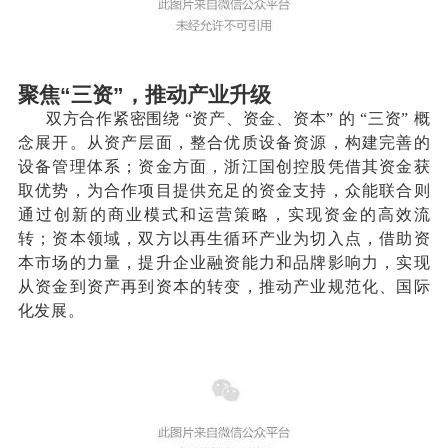
聚焦“三资”，推动产业升级
双方合作紧密围绕
“资产、资金、资本” 的 “三资” 概
念展开。从资产层面，整合优质设备资源，构建完善的
设备管理体系；资金方面，浙江国创控股凭借其资金获
取优势，为合作项目提供充足的资金支持，众能联合则
通过创新的商业模式和运营策略，实现资金的高效流
转；资本领域，双方以再生循环产业为切入点，借助资
本市场的力量，提升企业融资能力和品牌影响力，实现
从资金到资产再到资本的转变，推动产业规范化、国际
化发展。