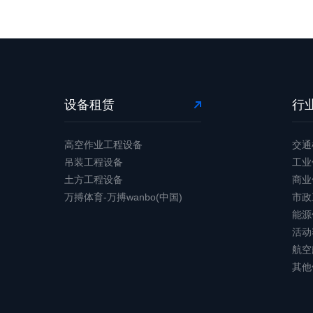
设备租赁
行
高空作业工程设备
交通
吊装工程设备
工业
土方工程设备
商业
万搏体育-万搏wanbo(中国)
市政
能源
活动
航空
其他